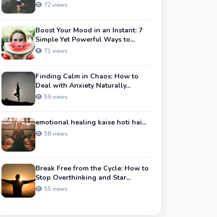
72 views
Boost Your Mood in an Instant: 7
Simple Yet Powerful Ways to...
71 views
Finding Calm in Chaos: How to
Deal with Anxiety Naturally...
59 views
emotional healing kaise hoti hai...
58 views
Break Free from the Cycle: How to
Stop Overthinking and Star...
55 views