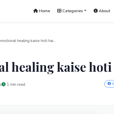
Home
Categories
About
motional healing kaise hoti hai...
l healing kaise hoti
S
s
1 min read